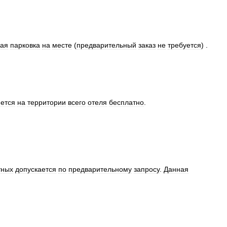
ная
парковка
на
месте
(
предварительный
заказ
не
требуется
) .
ется
на
территории
всего
отеля
бесплатно
.
тных
допускается
по
предварительному
запросу
.
Данная