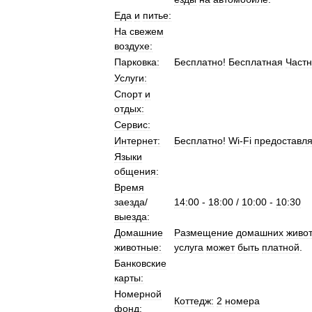
Еда
и
питье:
На
свежем
воздухе:
Парковка:
Бесплатно
!
Бесплатная
Част
Услуги:
Спорт
и
отдых:
Сервис:
Интернет:
Бесплатно
!
Wi
-
Fi
предоставля
Языки
общения:
Время
заезда
/
14:00
-
18:00
/
10:00
-
10:30
выезда:
Домашние
Размещение
домашних
живо
животные:
услуга
может
быть
платной
.
Банковские
карты:
Номерной
Коттедж:
2
номера
фонд: