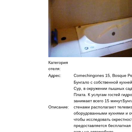
Категория
отеля:
Адрес:
Comechingones
15
,
Bosque
Pe
Бунгало
с
собственной
кухне
Сур
,
в
окружении
пышных
са
Плата
.
К
услугам
гостей
гидр
занимает
всего
15
минут
.
Бунг
Описание:
стенами
располагают
телеви
оборудованными
кухнями
и
о
чтобы
исследовать
окрестнос
предоставляется
бесплатная
езды
на
автомобиле
.