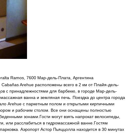
ralta
Ramos
,
7600
Мар
-
дель
-
Плата
,
Аргентина
й
Cabañas
Arehue
расположены
всего
в
2
км
от
Плайя
-
дель
-
дов
с
принадлежностями
для
барбекю
,
в
городе
Мар
-
дель
-
омассажная
ванна
и
земляная
печь
.
Поездка
до
центра
города
ало
Arehue
с
паркетным
полом
и
открытыми
кирпичными
зором
и
рабочим
столом
.
Все
они
оснащены
полностью
беденными
зонами
.
Гости
могут
взять
напрокат
велосипеды
,
ти
,
или
расслабиться
в
гидромассажной
ванне
.
Гостям
парковка
.
Аэропорт
Астор
Пьяццолла
находится
в
30
минутах