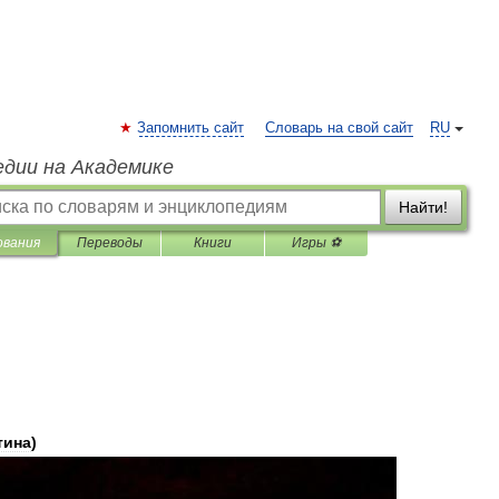
Запомнить сайт
Словарь на свой сайт
RU
едии на Академике
Найти!
ования
Переводы
Книги
Игры ⚽
тина
)