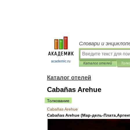
Словари и энциклоп
academic.ru
Каталог отелей
Толк
Каталог отелей
Cabañas Arehue
Толкование
Cabañas
Arehue
Cabañas
Arehue
(
Мар
-
дель
-
Плата
,
Арген